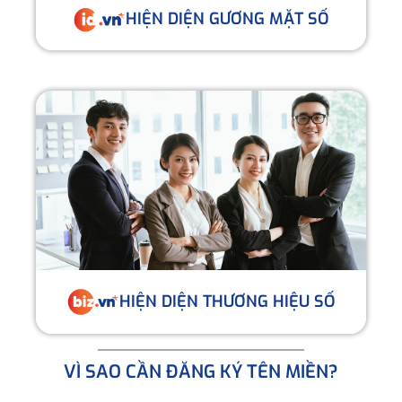
HIỆN DIỆN GƯƠNG MẶT SỐ
HIỆN DIỆN THƯƠNG HIỆU SỐ
VÌ SAO CẦN ĐĂNG KÝ TÊN MIỀN?