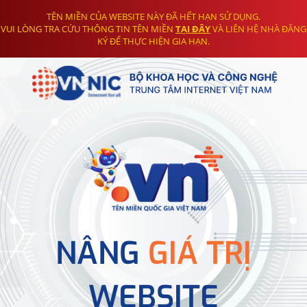
TÊN MIỀN CỦA WEBSITE NÀY ĐÃ HẾT HẠN SỬ DỤNG.
VUI LÒNG TRA CỨU THÔNG TIN TÊN MIỀN
TẠI ĐÂY
VÀ LIÊN HỆ NHÀ ĐĂNG
KÝ ĐỂ THỰC HIỆN GIA HẠN.
NÂNG
GIÁ TRỊ
WEBSITE