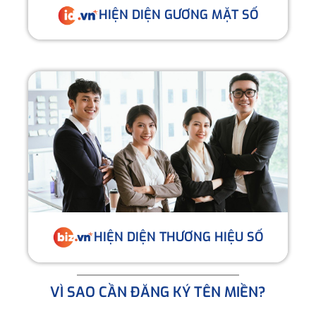
HIỆN DIỆN GƯƠNG MẶT SỐ
HIỆN DIỆN THƯƠNG HIỆU SỐ
VÌ SAO CẦN ĐĂNG KÝ TÊN MIỀN?