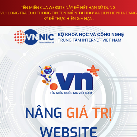
TÊN MIỀN CỦA WEBSITE NÀY ĐÃ HẾT HẠN SỬ DỤNG.
VUI LÒNG TRA CỨU THÔNG TIN TÊN MIỀN
TẠI ĐÂY
VÀ LIÊN HỆ NHÀ ĐĂNG
KÝ ĐỂ THỰC HIỆN GIA HẠN.
NÂNG
GIÁ TRỊ
WEBSITE